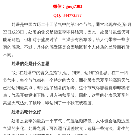
微信：guoj7383
QQ: 344772577
处暑是中国农历二十四节气中的第14个节气，通常出现在公历8月
22日或23日，处暑的含义是指夏季即将结束，因此，处暑时虽然仍可
能感到热，但相对于盛夏时节，气温会有所减缓，给人们带来一些凉
爽的感觉。不过，具体的感受还是会因地区和个人体质的差异而有所
不同。
处暑的处是什么意思
“处”在处暑中的含义是指“到达、到来、达到”的意思。在二十四
节气中，每个节气都有一个特定的含义，而处暑表示夏季的高温天气
已经达到最高点，即到达了酷暑的顶峰。这个节气标志着夏季即将结
束，气温开始逐渐下降，进入初秋季节。因此，这里的处表示夏季的
高温天气达到了顶峰，即达到了一个状态或程度。
处暑后吃什么好
处暑是夏季的最后一个节气，气温逐渐降低，人体也会逐渐适应
气温的变化。处暑之后，可以适当调整饮食，选择一些清淡、养生的